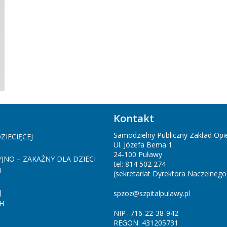
Kontakt
Samodzielny Publiczny Zakład Op
ZIECIĘCEJ
Ul. Józefa Bema 1
24-100 Puławy
NO – ZAKAŹNY DLA DZIECI
tel: 814 502 274
I
(sekretariat Dyrektora Naczelnego
J
spzoz@szpitalpulawy.pl
H
NIP- 716-22-38-942
REGON: 431205731