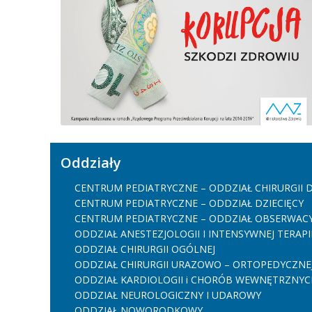
Oddziały
CENTRUM PEDIATRYCZNE – ODDZIAŁ CHIRURGII D
CENTRUM PEDIATRYCZNE – ODDZIAŁ DZIECIĘCY
CENTRUM PEDIATRYCZNE – ODDZIAŁ OBSERWACYJ
ODDZIAŁ ANESTEZJOLOGII I INTENSYWNEJ TERAPI
ODDZIAŁ CHIRURGII OGÓLNEJ
ODDZIAŁ CHIRURGII URAZOWO – ORTOPEDYCZNE
ODDZIAŁ KARDIOLOGII i CHORÓB WEWNĘTRZNYC
ODDZIAŁ NEUROLOGICZNY I UDAROWY
ODDZIAŁ NOWORODKOWY