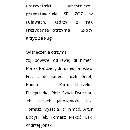
uroczystości uczestniczyli
przedstawiciele SP ZOZ w
Puławach, którzy z rąk
Prezydenta otrzymali ,,Złoty
Krzyż Zasług’’.
Odznaczenia otrzymali:
zdj. powyżej od lewej: dr n.med.
Marek Paździor, dr n.med. Jarosław
Furtak, dr n.med. Jacek Gniot,
Hanna Kamola-Naczelna
Pielęgniarka, Piotr Rybak-Dyrektor,
lek. Leszek Jahołkowski, lek.
Tomasz Myszala, dr n.med. Artur
Bodys, lek. Tomasz Piekoś, Lek.
Andrzej Jonak