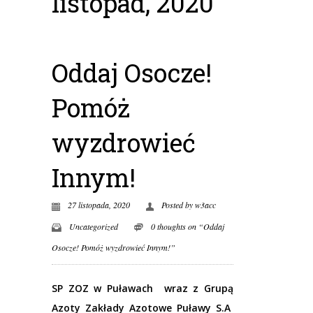
listopad, 2020
Oddaj Osocze!
Pomóż
wyzdrowieć
Innym!
27 listopada, 2020
Posted by
w3acc
Uncategorized
0 thoughts on “Oddaj
Osocze! Pomóż wyzdrowieć Innym!”
SP ZOZ w Puławach wraz z Grupą
Azoty Zakłady Azotowe Puławy S.A