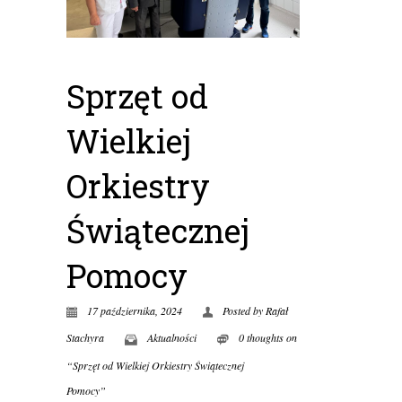
Sprzęt od
Wielkiej
Orkiestry
Świątecznej
Pomocy
17 października, 2024
Posted by
Rafał
Stachyra
Aktualności
0 thoughts on
“Sprzęt od Wielkiej Orkiestry Świątecznej
Pomocy”